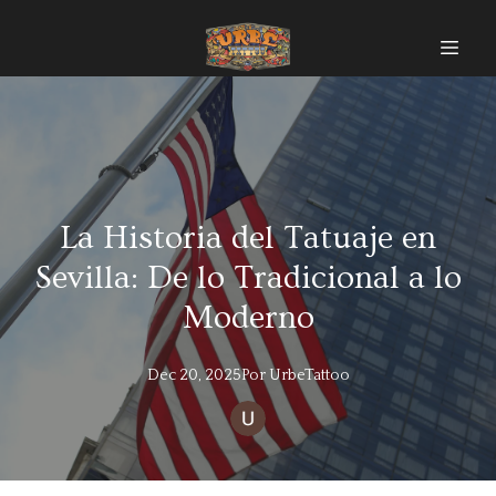
La Historia del Tatuaje en
Sevilla: De lo Tradicional a lo
Moderno
Dec 20, 2025
Por
UrbeTattoo